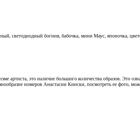
енный, светодиодный богиня, бабочка, мини Маус, японочка, цвет
ме артиста, это наличие большого количества образов. Это означ
знообразие номеров Анастасии Кински, посмотреть ее фото, можн